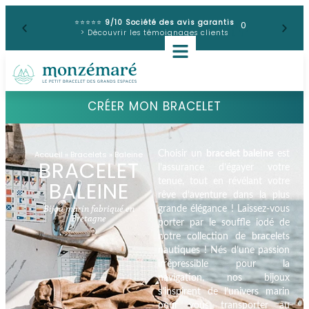
⭐⭐⭐⭐⭐
9/10 Société des avis garantis
0
> Découvrir les témoignages clients
CRÉER MON BRACELET
Choisir un
bracelet baleine
est
Accueil
»
Bracelets
»
Baleine
BRACELET
l’assurance d’égayer votre
tenue, tout en révélant votre
BALEINE
rêve d’aventure dans la plus
Bijou marin fabriqué en
grande élégance ! Laissez-vous
Bretagne
porter par le souffle iodé de
notre collection de bracelets
nautiques ! Nés d’une passion
irrépressible pour la
navigation, nos bijoux
s’inspirent de l’univers marin
pour vous transporter au