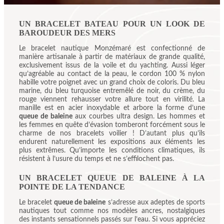
UN BRACELET BATEAU POUR UN LOOK DE
BAROUDEUR DES MERS
Le
bracelet nautique
Monzémaré est confectionné de
manière artisanale à partir de matériaux de grande qualité,
exclusivement issus de la voile et du yachting. Aussi léger
qu’agréable au contact de la peau, le cordon 100 % nylon
habille votre poignet avec un grand choix de coloris. Du bleu
marine, du bleu turquoise entremêlé de noir, du crème, du
rouge viennent rehausser votre allure tout en virilité. La
manille est en acier inoxydable et arbore la forme d’une
queue de baleine
aux courbes ultra design. Les hommes et
les femmes en quête d’évasion tomberont forcément sous le
charme de nos bracelets voilier ! D’autant plus qu’ils
endurent naturellement les expositions aux éléments les
plus extrêmes. Qu’importe les conditions climatiques, ils
résistent à l’usure du temps et ne s’effilochent pas.
UN BRACELET QUEUE DE BALEINE À LA
POINTE DE LA TENDANCE
Le bracelet
queue de baleine
s’adresse aux adeptes de sports
nautiques tout comme nos
modèles ancres
, nostalgiques
des instants sensationnels passés sur l’eau. Si vous appréciez