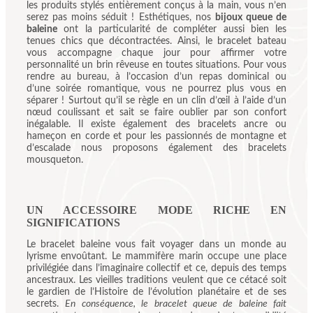
les produits stylés entièrement conçus à la main, vous n’en
serez pas moins séduit ! Esthétiques, nos
bijoux queue de
baleine
ont la particularité de compléter aussi bien les
tenues chics que décontractées. Ainsi, le bracelet bateau
vous accompagne chaque jour pour affirmer votre
personnalité un brin rêveuse en toutes situations. Pour vous
rendre au bureau, à l’occasion d’un repas dominical ou
d’une soirée romantique, vous ne pourrez plus vous en
séparer ! Surtout qu’il se règle en un clin d’œil à l’aide d’un
nœud coulissant et sait se faire oublier par son confort
inégalable. Il existe également des
bracelets ancre
ou
hameçon en corde
et pour les passionnés de montagne et
d’escalade nous proposons également des
bracelets
mousqueton
.
UN ACCESSOIRE MODE RICHE EN
SIGNIFICATIONS
Le bracelet baleine vous fait voyager dans un monde au
lyrisme envoûtant. Le mammifère marin occupe une place
privilégiée dans l’imaginaire collectif et ce, depuis des temps
ancestraux. Les vieilles traditions veulent que ce cétacé soit
le gardien de l’Histoire de l’évolution planétaire et de ses
secrets.
En conséquence, le bracelet queue de baleine fait